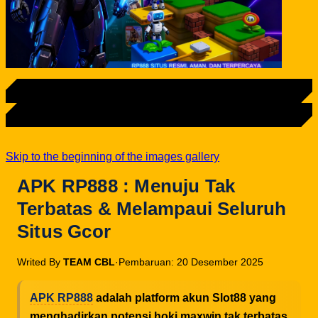
LOGIN
DAFTAR
Skip to the beginning of the images gallery
APK RP888 : Menuju Tak
Terbatas & Melampaui Seluruh
Situs Gcor
Writed By
TEAM CBL
·
Pembaruan: 20 Desember 2025
APK RP888
adalah platform akun Slot88 yang
menghadirkan potensi hoki maxwin tak terbatas.