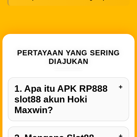
PERTAYAAN YANG SERING
DIAJUKAN
1. Apa itu APK RP888
slot88 akun Hoki
Maxwin?