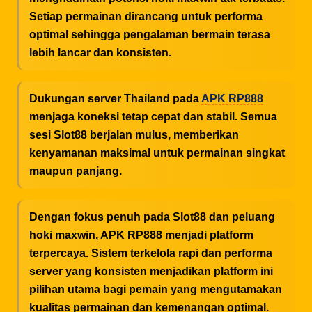
Setiap permainan dirancang untuk performa
optimal sehingga pengalaman bermain terasa
lebih lancar dan konsisten.
Dukungan server Thailand pada
APK RP888
menjaga koneksi tetap cepat dan stabil. Semua
sesi Slot88 berjalan mulus, memberikan
kenyamanan maksimal untuk permainan singkat
maupun panjang.
Dengan fokus penuh pada Slot88 dan peluang
hoki maxwin, APK RP888 menjadi platform
terpercaya. Sistem terkelola rapi dan performa
server yang konsisten menjadikan platform ini
pilihan utama bagi pemain yang mengutamakan
kualitas permainan dan kemenangan optimal.