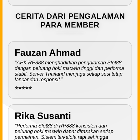
CERITA DARI PENGALAMAN
PARA MEMBER
Fauzan Ahmad
"APK RP888 menghadirkan pengalaman Slot88
dengan peluang hoki maxwin tinggi dan performa
stabil. Server Thailand menjaga setiap sesi tetap
lancar dan responsif."
⭐⭐⭐⭐⭐
Rika Susanti
"Performa Slot88 di RP888 konsisten dan
peluang hoki maxwin dapat dirasakan setiap
permainan. Sistem terkelola rapi sehingga